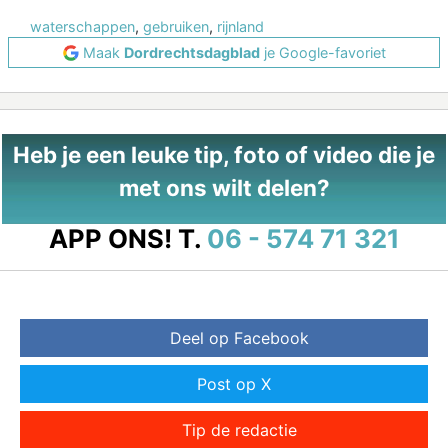
waterschappen
,
gebruiken
,
rijnland
Maak
Dordrechtsdagblad
je Google-favoriet
Heb je een leuke tip, foto of video die je
met ons wilt delen?
APP ONS!
T.
06 - 574 71 321
Deel op Facebook
Post op X
Tip de redactie