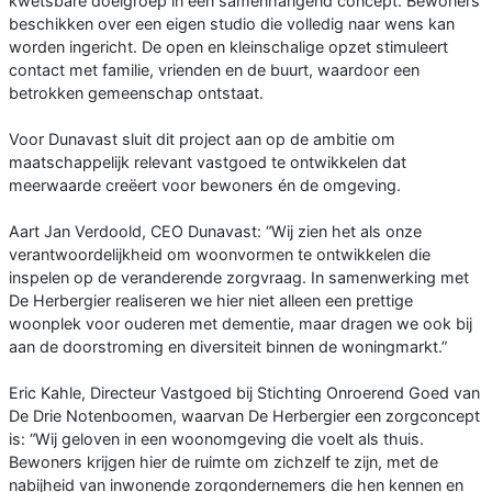
kwetsbare doelgroep in één samenhangend concept. Bewoners
beschikken over een eigen studio die volledig naar wens kan
worden ingericht. De open en kleinschalige opzet stimuleert
contact met familie, vrienden en de buurt, waardoor een
betrokken gemeenschap ontstaat.
Voor Dunavast sluit dit project aan op de ambitie om
maatschappelijk relevant vastgoed te ontwikkelen dat
meerwaarde creëert voor bewoners én de omgeving.
Aart Jan Verdoold, CEO Dunavast: “Wij zien het als onze
verantwoordelijkheid om woonvormen te ontwikkelen die
inspelen op de veranderende zorgvraag. In samenwerking met
De Herbergier realiseren we hier niet alleen een prettige
woonplek voor ouderen met dementie, maar dragen we ook bij
aan de doorstroming en diversiteit binnen de woningmarkt.”
Eric Kahle, Directeur Vastgoed bij Stichting Onroerend Goed van
De Drie Notenboomen, waarvan De Herbergier een zorgconcept
is: “Wij geloven in een woonomgeving die voelt als thuis.
Bewoners krijgen hier de ruimte om zichzelf te zijn, met de
nabijheid van inwonende zorgondernemers die hen kennen en