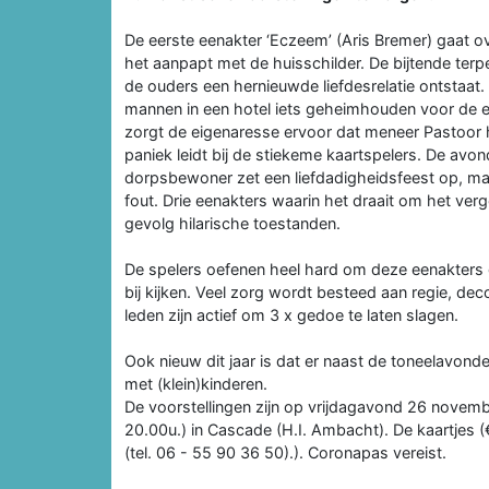
De eerste eenakter ‘Eczeem’ (Aris Bremer) gaat ov
het aanpapt met de huisschilder. De bijtende ter
de ouders een hernieuwde liefdesrelatie ontstaat.
mannen in een hotel iets geheimhouden voor de ec
zorgt de eigenaresse ervoor dat meneer Pastoor 
paniek leidt bij de stiekeme kaartspelers. De avo
dorpsbewoner zet een liefdadigheidsfeest op, maa
fout. Drie eenakters waarin het draait om het verg
gevolg hilarische toestanden.
De spelers oefenen heel hard om deze eenakters 
bij kijken. Veel zorg wordt besteed aan regie, de
leden zijn actief om 3 x gedoe te laten slagen.
Ook nieuw dit jaar is dat er naast de toneelavond
met (klein)kinderen.
De voorstellingen zijn op vrijdagavond 26 novem
20.00u.) in Cascade (H.I. Ambacht). De kaartjes (€
(tel. 06 - 55 90 36 50).). Coronapas vereist.