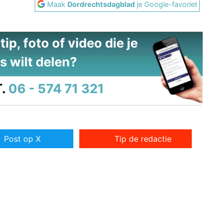
Maak
Dordrechtsdagblad
je Google-favoriet
ip, foto of video die je
s wilt delen?
.
06 - 574 71 321
Post op X
Tip de redactie