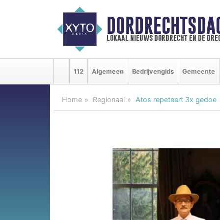
DORDRECHTSDA
lokaal nieuws dordrecht en de dre
112
Algemeen
Bedrijvengids
Gemeente
Home
Regionaal
Atos repeteert 3x gedoe