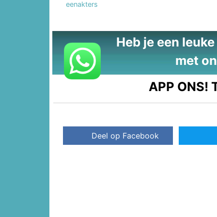
eenakters
Heb je een leuke t
met on
APP ONS!
T
Deel op Facebook