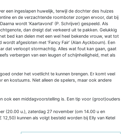
er een ingeslapen huwelijk, terwijl de dochter des huizes
pentine en de verzachtende roomboter zorgen ervoor, dat bij
 Daarna wordt ‘Kaartavond’ (P. Schrijver) gespeeld. Als
htgenote, dan dreigt dat verkeerd uit te pakken. Gelukkig
het bed kan delen met een wel heel bekende vrouw, wat tot
nd wordt afgesloten met ‘Fancy Fair’ (Alan Ayckbourn). Een
r dat verloopt stormachtig. Alles wat fout kan gaan, gaat
eefs verbergen van een leugen of schijnheiligheid, met als
goed onder het voetlicht te kunnen brengen. Er komt veel
cor en kostuums. Niet alleen de spelers, maar ook andere
en ook een middagvoorstelling is. Een tip voor (groot)ouders
ber (20.00 u.), zaterdag 27 november (om 14.00 u en
 12,50) kunnen als volgt besteld worden bij Elly van Ketel