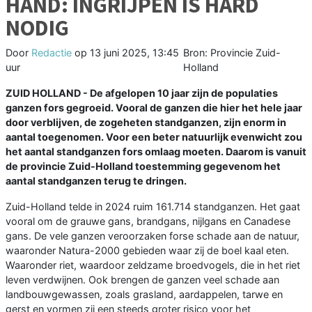
HAND: INGRIJPEN IS HARD
NODIG
Door
Redactie
op
13 juni 2025, 13:45
Bron: Provincie Zuid-
uur
Holland
ZUID HOLLAND - De afgelopen 10 jaar zijn de populaties
ganzen fors gegroeid. Vooral de ganzen die hier het hele jaar
door verblijven, de zogeheten standganzen, zijn enorm in
aantal toegenomen. Voor een beter natuurlijk evenwicht zou
het aantal standganzen fors omlaag moeten. Daarom is vanuit
de provincie Zuid-Holland toestemming gegevenom het
aantal standganzen terug te dringen.
Zuid-Holland telde in 2024 ruim 161.714 standganzen. Het gaat
vooral om de grauwe gans, brandgans, nijlgans en Canadese
gans. De vele ganzen veroorzaken forse schade aan de natuur,
waaronder Natura-2000 gebieden waar zij de boel kaal eten.
Waaronder riet, waardoor zeldzame broedvogels, die in het riet
leven verdwijnen. Ook brengen de ganzen veel schade aan
landbouwgewassen, zoals grasland, aardappelen, tarwe en
gerst en vormen zij een steeds groter risico voor het