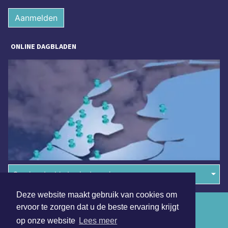
Aanmelden
ONLINE DAGBLADEN
Overige dagbladen in de regio
Deze website maakt gebruik van cookies om
Algemene voorwaarden
ervoor te zorgen dat u de beste ervaring krijgt
op onze website
Lees meer
Disclaimer