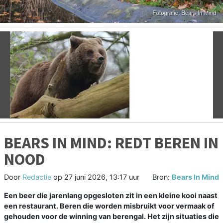
Vorige
V
BEARS IN MIND: REDT BEREN IN
NOOD
Door
Redactie
op
27 juni 2026, 13:17 uur
Bron:
Bears In Mind
Een beer die jarenlang opgesloten zit in een kleine kooi naast
een restaurant. Beren die worden misbruikt voor vermaak of
gehouden voor de winning van berengal. Het zijn situaties die