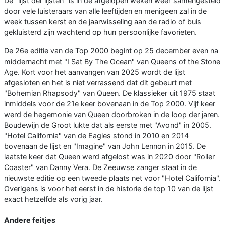
De "lijst der lijsten" is in de afgelopen weken weer samengesteld
door vele luisteraars van alle leeftijden en menigeen zal in de
week tussen kerst en de jaarwisseling aan de radio of buis
gekluisterd zijn wachtend op hun persoonlijke favorieten.
De 26e editie van de Top 2000 begint op 25 december even na
middernacht met "I Sat By The Ocean" van Queens of the Stone
Age. Kort voor het aanvangen van 2025 wordt de lijst
afgesloten en het is niet verrassend dat dit gebeurt met
"Bohemian Rhapsody" van Queen. De klassieker uit 1975 staat
inmiddels voor de 21e keer bovenaan in de Top 2000. Vijf keer
werd de hegemonie van Queen doorbroken in de loop der jaren.
Boudewijn de Groot lukte dat als eerste met "Avond" in 2005.
"Hotel California" van de Eagles stond in 2010 en 2014
bovenaan de lijst en "Imagine" van John Lennon in 2015. De
laatste keer dat Queen werd afgelost was in 2020 door "Roller
Coaster" van Danny Vera. De Zeeuwse zanger staat in de
nieuwste editie op een tweede plaats net voor "Hotel California".
Overigens is voor het eerst in de historie de top 10 van de lijst
exact hetzelfde als vorig jaar.
Andere feitjes