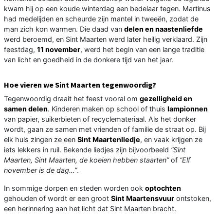
kwam hij op een koude winterdag een bedelaar tegen. Martinus
had medelijden en scheurde zijn mantel in tweeën, zodat de
man zich kon warmen. Die daad van
delen en naastenliefde
werd beroemd, en Sint Maarten werd later heilig verklaard. Zijn
feestdag,
11 november
, werd het begin van een lange traditie
van licht en goedheid in de donkere tijd van het jaar.
Hoe vieren we Sint Maarten tegenwoordig?
Tegenwoordig draait het feest vooral om
gezelligheid en
samen delen
. Kinderen maken op school of thuis
lampionnen
van papier, suikerbieten of recyclemateriaal. Als het donker
wordt, gaan ze samen met vrienden of familie de straat op. Bij
elk huis zingen ze een
Sint Maartenliedje
, en vaak krijgen ze
iets lekkers in ruil. Bekende liedjes zijn bijvoorbeeld
“Sint
Maarten, Sint Maarten, de koeien hebben staarten”
of
“Elf
november is de dag…”
.
In sommige dorpen en steden worden ook
optochten
gehouden of wordt er een groot
Sint Maartensvuur
ontstoken,
een herinnering aan het licht dat Sint Maarten bracht.