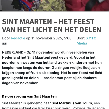
SINT MAARTEN – HET FEEST
VAN HET LICHT EN HET DELEN
Door
Redactie
op
11 november 2025, 5:08
Bron:
XYTO
uur
Media
NEDERLAND - Op 11 november wordt in veel delen van
Nederland het Sint Maartenfeest gevierd. Vooral in het
noorden en westen van het land trekken kinderen met hun
lampionnen langs de deuren. Ze zingen vrolijke liedjes en
krijgen snoep of fruit als beloning. Het is een feest vol licht,
gezelligheid en delen — precies wat past bij de donkere
dagen van november.
De oorsprong van Sint Maarten
Sint Maarten is genoemd naar
Sint Martinus van Tours
, een
Romeinse soldaat die later bisschop werd. Volgens de legende