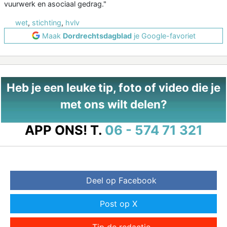
vuurwerk en asociaal gedrag."
wet
,
stichting
,
hvlv
Maak
Dordrechtsdagblad
je Google-favoriet
Heb je een leuke tip, foto of video die je
met ons wilt delen?
APP ONS!
T.
06 - 574 71 321
Deel op Facebook
Post op X
Tip de redactie