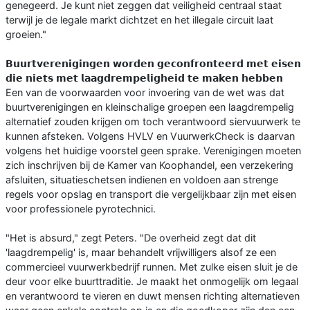
genegeerd. Je kunt niet zeggen dat veiligheid centraal staat
terwijl je de legale markt dichtzet en het illegale circuit laat
groeien."
𝗕𝘂𝘂𝗿𝘁𝘃𝗲𝗿𝗲𝗻𝗶𝗴𝗶𝗻𝗴𝗲𝗻 𝘄𝗼𝗿𝗱𝗲𝗻 𝗴𝗲𝗰𝗼𝗻𝗳𝗿𝗼𝗻𝘁𝗲𝗲𝗿𝗱 𝗺𝗲𝘁 𝗲𝗶𝘀𝗲𝗻
𝗱𝗶𝗲 𝗻𝗶𝗲𝘁𝘀 𝗺𝗲𝘁 𝗹𝗮𝗮𝗴𝗱𝗿𝗲𝗺𝗽𝗲𝗹𝗶𝗴𝗵𝗲𝗶𝗱 𝘁𝗲 𝗺𝗮𝗸𝗲𝗻 𝗵𝗲𝗯𝗯𝗲𝗻
Een van de voorwaarden voor invoering van de wet was dat
buurtverenigingen en kleinschalige groepen een laagdrempelig
alternatief zouden krijgen om toch verantwoord siervuurwerk te
kunnen afsteken. Volgens HVLV en VuurwerkCheck is daarvan
volgens het huidige voorstel geen sprake. Verenigingen moeten
zich inschrijven bij de Kamer van Koophandel, een verzekering
afsluiten, situatieschetsen indienen en voldoen aan strenge
regels voor opslag en transport die vergelijkbaar zijn met eisen
voor professionele pyrotechnici.
"Het is absurd," zegt Peters. "De overheid zegt dat dit
'laagdrempelig' is, maar behandelt vrijwilligers alsof ze een
commercieel vuurwerkbedrijf runnen. Met zulke eisen sluit je de
deur voor elke buurttraditie. Je maakt het onmogelijk om legaal
en verantwoord te vieren en duwt mensen richting alternatieven