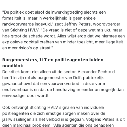
"De politiek doet alsof de inwerkingtreding slechts een
formaliteit is, maar in werkelijkheid is geen enkele
randvoorwaarde ingevuld," zegt Jeffrey Peters, woordvoerder
van Stichting HVLV. "De vraag is niet of deze wet mislukt, maar
hoe groot de schade wordt. Alles wijst erop dat we hiermee een
explosieve cocktail creëren van minder toezicht, meer illegaliteit
en meer risico's op straat."
𝗕𝘂𝗿𝗴𝗲𝗺𝗲𝗲𝘀𝘁𝗲𝗿𝘀, 𝗜𝗟𝗧 𝗲𝗻 𝗽𝗼𝗹𝗶𝘁𝗶𝗲𝗮𝗴𝗲𝗻𝘁𝗲𝗻 𝗹𝘂𝗶𝗱𝗲𝗻
𝗻𝗼𝗼𝗱𝗸𝗹𝗼𝗸
De kritiek komt niet alleen uit de sector. Alexander Pechtold
heeft in zijn rol als burgemeester van Delft publiekelijk
gewaarschuwd dat een vuurwerkverbod in deze vorm
onuitvoerbaar is en dat de handhaving er eerder onmogelijk dan
eenvoudiger door wordt.
Ook ontvangt Stichting HVLV signalen van individuele
politieagenten die zich ernstige zorgen maken over de
jaarwisselingen als het verbod in is gegaan. Volgens Peters is dit
geen marginaal probleem. "Alle agenten die ons benaderen