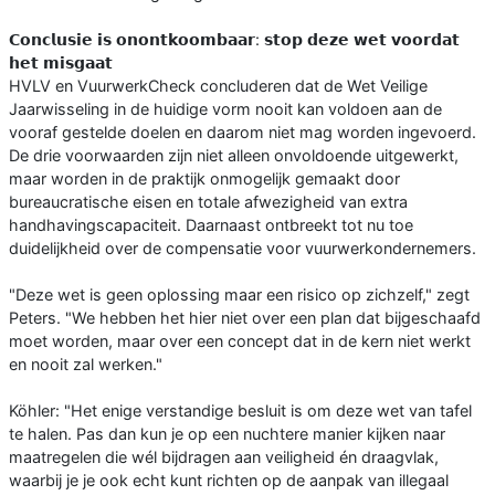
𝗖𝗼𝗻𝗰𝗹𝘂𝘀𝗶𝗲 𝗶𝘀 𝗼𝗻𝗼𝗻𝘁𝗸𝗼𝗼𝗺𝗯𝗮𝗮𝗿: 𝘀𝘁𝗼𝗽 𝗱𝗲𝘇𝗲 𝘄𝗲𝘁 𝘃𝗼𝗼𝗿𝗱𝗮𝘁
𝗵𝗲𝘁 𝗺𝗶𝘀𝗴𝗮𝗮𝘁
HVLV en VuurwerkCheck concluderen dat de Wet Veilige
Jaarwisseling in de huidige vorm nooit kan voldoen aan de
vooraf gestelde doelen en daarom niet mag worden ingevoerd.
De drie voorwaarden zijn niet alleen onvoldoende uitgewerkt,
maar worden in de praktijk onmogelijk gemaakt door
bureaucratische eisen en totale afwezigheid van extra
handhavingscapaciteit. Daarnaast ontbreekt tot nu toe
duidelijkheid over de compensatie voor vuurwerkondernemers.
"Deze wet is geen oplossing maar een risico op zichzelf," zegt
Peters. "We hebben het hier niet over een plan dat bijgeschaafd
moet worden, maar over een concept dat in de kern niet werkt
en nooit zal werken."
Köhler: "Het enige verstandige besluit is om deze wet van tafel
te halen. Pas dan kun je op een nuchtere manier kijken naar
maatregelen die wél bijdragen aan veiligheid én draagvlak,
waarbij je je ook echt kunt richten op de aanpak van illegaal