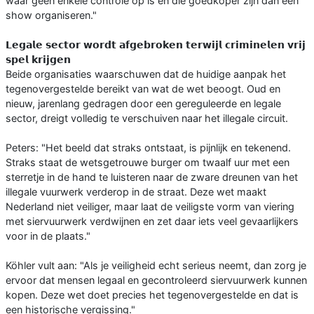
waar geen enkele controle op is en die goedkoper zijn dan een
show organiseren."
𝗟𝗲𝗴𝗮𝗹𝗲 𝘀𝗲𝗰𝘁𝗼𝗿 𝘄𝗼𝗿𝗱𝘁 𝗮𝗳𝗴𝗲𝗯𝗿𝗼𝗸𝗲𝗻 𝘁𝗲𝗿𝘄𝗶𝗷𝗹 𝗰𝗿𝗶𝗺𝗶𝗻𝗲𝗹𝗲𝗻 𝘃𝗿𝗶𝗷
𝘀𝗽𝗲𝗹 𝗸𝗿𝗶𝗷𝗴𝗲𝗻
Beide organisaties waarschuwen dat de huidige aanpak het
tegenovergestelde bereikt van wat de wet beoogt. Oud en
nieuw, jarenlang gedragen door een gereguleerde en legale
sector, dreigt volledig te verschuiven naar het illegale circuit.
Peters: "Het beeld dat straks ontstaat, is pijnlijk en tekenend.
Straks staat de wetsgetrouwe burger om twaalf uur met een
sterretje in de hand te luisteren naar de zware dreunen van het
illegale vuurwerk verderop in de straat. Deze wet maakt
Nederland niet veiliger, maar laat de veiligste vorm van viering
met siervuurwerk verdwijnen en zet daar iets veel gevaarlijkers
voor in de plaats."
Köhler vult aan: "Als je veiligheid echt serieus neemt, dan zorg je
ervoor dat mensen legaal en gecontroleerd siervuurwerk kunnen
kopen. Deze wet doet precies het tegenovergestelde en dat is
een historische vergissing."