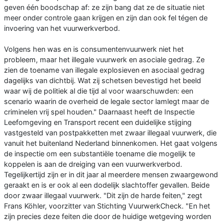
geven één boodschap af: ze zijn bang dat ze de situatie niet
meer onder controle gaan krijgen en zijn dan ook fel tégen de
invoering van het vuurwerkverbod.
Volgens hen was en is consumentenvuurwerk niet het
probleem, maar het illegale vuurwerk en asociale gedrag. Ze
zien de toename van illegale explosieven en asociaal gedrag
dagelijks van dichtbij. Wat zij schetsen bevestigd het beeld
waar wij de politiek al die tijd al voor waarschuwden: een
scenario waarin de overheid de legale sector lamlegt maar de
criminelen vrij spel houden." Daarnaast heeft de Inspectie
Leefomgeving en Transport recent een duidelijke stijging
vastgesteld van postpakketten met zwaar illegaal vuurwerk, die
vanuit het buitenland Nederland binnenkomen. Het gaat volgens
de inspectie om een substantiële toename die mogelijk te
koppelen is aan de dreiging van een vuurwerkverbod.
Tegelijkertijd zijn er in dit jaar al meerdere mensen zwaargewond
geraakt en is er ook al een dodelijk slachtoffer gevallen. Beide
door zwaar illegaal vuurwerk. "Dit zijn de harde feiten," zegt
Frans Köhler, voorzitter van Stichting VuurwerkCheck. "En het
zijn precies deze feiten die door de huidige wetgeving worden