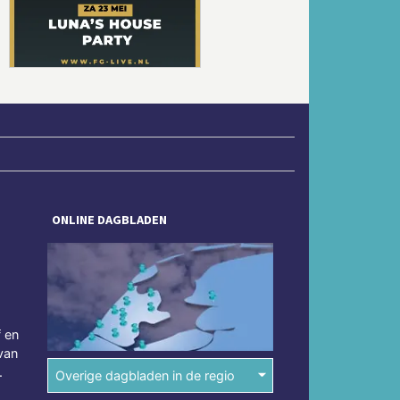
Volgende
ONLINE DAGBLADEN
f en
van
.
Overige dagbladen in de regio