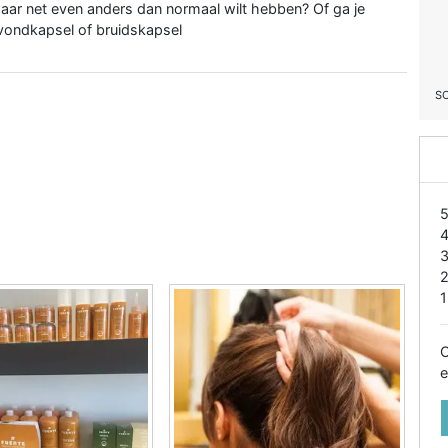
 haar net even anders dan normaal wilt hebben? Of ga je
avondkapsel of bruidskapsel
S
1
O
e