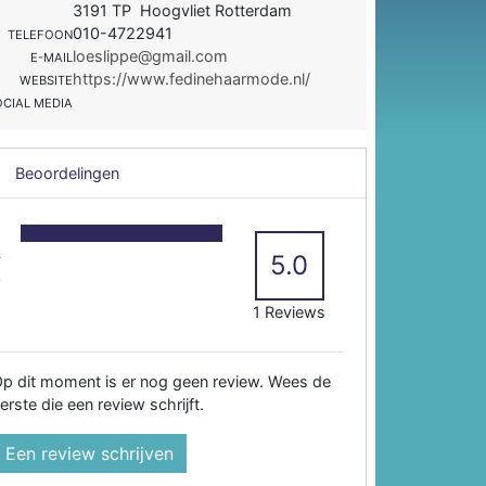
3191 TP Hoogvliet Rotterdam
010-4722941
TELEFOON
loeslippe@gmail.com
E-MAIL
https://www.fedinehaarmode.nl/
WEBSITE
OCIAL MEDIA
Beoordelingen
5
4
5.0
3
2
1 Reviews
p dit moment is er nog geen review. Wees de
erste die een review schrijft.
Een review schrijven