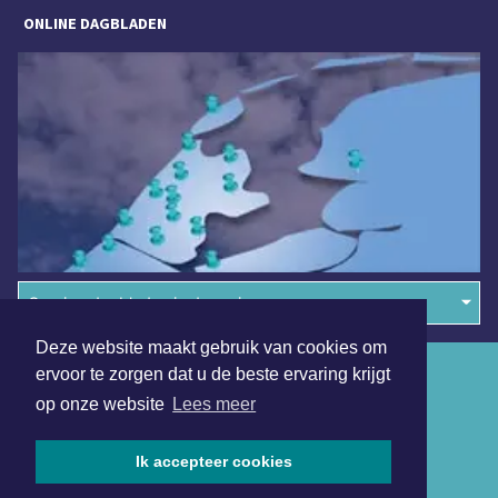
ONLINE DAGBLADEN
Overige dagbladen in de regio
Deze website maakt gebruik van cookies om
Algemene voorwaarden
ervoor te zorgen dat u de beste ervaring krijgt
op onze website
Lees meer
Disclaimer
Privacy Statement
Ik accepteer cookies
Copyright (c) 2026 | Dordrechtsdagblad.nl - Alle rechten