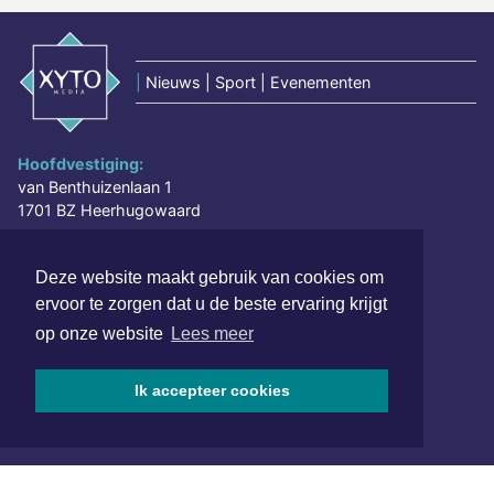
|
Nieuws | Sport | Evenementen
Hoofdvestiging:
van Benthuizenlaan 1
1701 BZ Heerhugowaard
072 8200 600
Deze website maakt gebruik van cookies om
redactie@xyto.nl
ervoor te zorgen dat u de beste ervaring krijgt
www.xyto.nl
op onze website
Lees meer
SOCIAL MEDIA
Ik accepteer cookies
NIEUWSBRIEF AANMELDEN
Schrijf je in voor onze nieuwsbrief en krijg wekelijks een