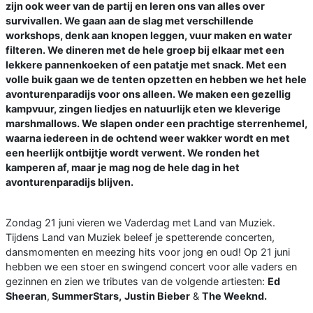
zijn ook weer van de partij en leren ons van alles over
survivallen. We gaan aan de slag met verschillende
workshops, denk aan knopen leggen, vuur maken en water
filteren. We dineren met de hele groep bij elkaar met een
lekkere pannenkoeken of een patatje met snack. Met een
volle buik gaan we de tenten opzetten en hebben we het hele
avonturenparadijs voor ons alleen. We maken een gezellig
kampvuur, zingen liedjes en natuurlijk eten we kleverige
marshmallows. We slapen onder een prachtige sterrenhemel,
waarna iedereen in de ochtend weer wakker wordt en met
een heerlijk ontbijtje wordt verwent. We ronden het
kamperen af, maar je mag nog de hele dag in het
avonturenparadijs blijven.
Zondag 21 juni vieren we Vaderdag met Land van Muziek.
Tijdens Land van Muziek beleef je spetterende concerten,
dansmomenten en meezing hits voor jong en oud! Op 21 juni
hebben we een stoer en swingend concert voor alle vaders en
gezinnen en zien we tributes van de volgende artiesten:
Ed
Sheeran
,
SummerStars,
Justin Bieber
&
The Weeknd.