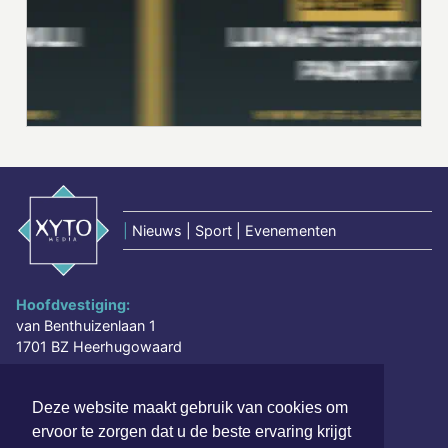
|
Nieuws | Sport | Evenementen
Hoofdvestiging:
van Benthuizenlaan 1
1701 BZ Heerhugowaard
072 8200 600
Deze website maakt gebruik van cookies om
redactie@xyto.nl
ervoor te zorgen dat u de beste ervaring krijgt
www.xyto.nl