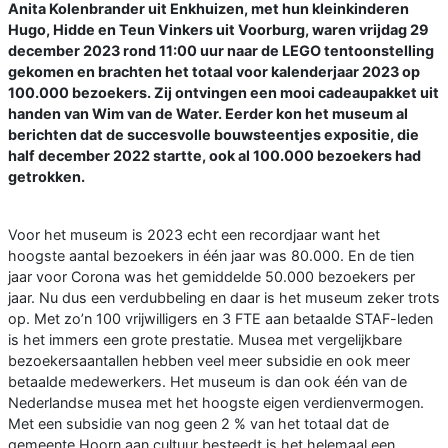
Anita Kolenbrander uit Enkhuizen, met hun kleinkinderen
Hugo, Hidde en Teun Vinkers uit Voorburg, waren vrijdag 29
december 2023 rond 11:00 uur naar de LEGO tentoonstelling
gekomen en brachten het totaal voor kalenderjaar 2023 op
100.000 bezoekers. Zij ontvingen een mooi cadeaupakket uit
handen van Wim van de Water. Eerder kon het museum al
berichten dat de succesvolle bouwsteentjes expositie, die
half december 2022 startte, ook al 100.000 bezoekers had
getrokken.
Voor het museum is 2023 echt een recordjaar want het
hoogste aantal bezoekers in één jaar was 80.000. En de tien
jaar voor Corona was het gemiddelde 50.000 bezoekers per
jaar. Nu dus een verdubbeling en daar is het museum zeker trots
op. Met zo’n 100 vrijwilligers en 3 FTE aan betaalde STAF-leden
is het immers een grote prestatie. Musea met vergelijkbare
bezoekersaantallen hebben veel meer subsidie en ook meer
betaalde medewerkers. Het museum is dan ook één van de
Nederlandse musea met het hoogste eigen verdienvermogen.
Met een subsidie van nog geen 2 % van het totaal dat de
gemeente Hoorn aan cultuur besteedt is het helemaal een