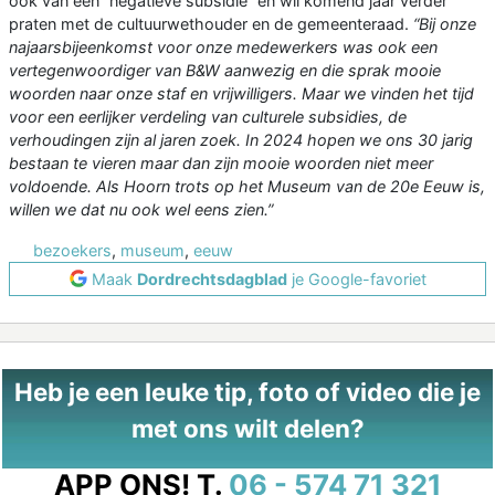
ook van een “negatieve subsidie” en wil komend jaar verder
praten met de cultuurwethouder en de gemeenteraad.
“Bij onze
najaarsbijeenkomst voor onze medewerkers was ook een
vertegenwoordiger van B&W aanwezig en die sprak mooie
woorden naar onze staf en vrijwilligers. Maar we vinden het tijd
voor een eerlijker verdeling van culturele subsidies, de
verhoudingen zijn al jaren zoek. In 2024 hopen we ons 30 jarig
bestaan te vieren maar dan zijn mooie woorden niet meer
voldoende. Als Hoorn trots op het Museum van de 20
e
Eeuw is,
willen we dat nu ook wel eens zien.”
bezoekers
,
museum
,
eeuw
Maak
Dordrechtsdagblad
je Google-favoriet
Heb je een leuke tip, foto of video die je
met ons wilt delen?
APP ONS!
T.
06 - 574 71 321