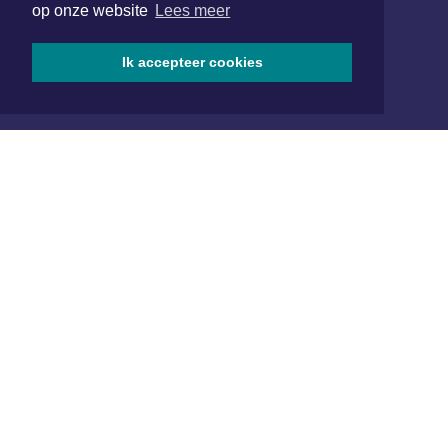
op onze website
Lees meer
SOCIAL MEDIA
Ik accepteer cookies
NIEUWSBRIEF AANMELDEN
Schrijf je in voor onze nieuwsbrief en krijg wekelijks een
samenvatting van alle gebeurtenissen uit jouw regio.
Aanmelden
ONLINE DAGBLADEN