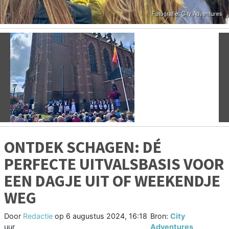
Vorige
V
ONTDEK SCHAGEN: DÉ
PERFECTE UITVALSBASIS VOOR
EEN DAGJE UIT OF WEEKENDJE
WEG
Door
Redactie
op
6 augustus 2024, 16:18
Bron:
City
uur
Adventures