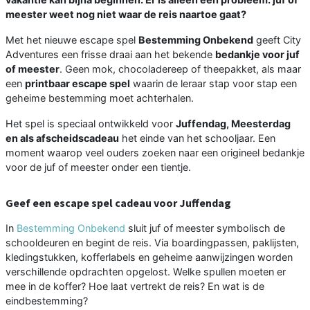
meester weet nog niet waar de reis naartoe gaat?
Met het nieuwe escape spel
Bestemming Onbekend
geeft City
Adventures een frisse draai aan het bekende
bedankje voor juf
of meester
. Geen mok, chocoladereep of theepakket, als maar
een
printbaar escape spel
waarin de leraar stap voor stap een
geheime bestemming moet achterhalen.
Het spel is speciaal ontwikkeld voor
Juffendag, Meesterdag
en als afscheidscadeau
het einde van het schooljaar. Een
moment waarop veel ouders zoeken naar een origineel bedankje
voor de juf of meester onder een tientje.
Geef een escape spel cadeau voor Juffendag
In
Bestemming Onbekend
sluit juf of meester symbolisch de
schooldeuren en begint de reis. Via boardingpassen, paklijsten,
kledingstukken, kofferlabels en geheime aanwijzingen worden
verschillende opdrachten opgelost. Welke spullen moeten er
mee in de koffer? Hoe laat vertrekt de reis? En wat is de
eindbestemming?