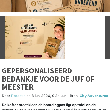
Vorige
V
GEPERSONALISEERD
BEDANKJE VOOR DE JUF OF
MEESTER
Door
Redactie
op
8 juni 2026, 9:24 uur
Bron:
City Adventures
De koffer staat klaar, de boardingpas ligt op tafel en de
vakantie kan bijna beginnen. Er is alleen één probleem: juf of