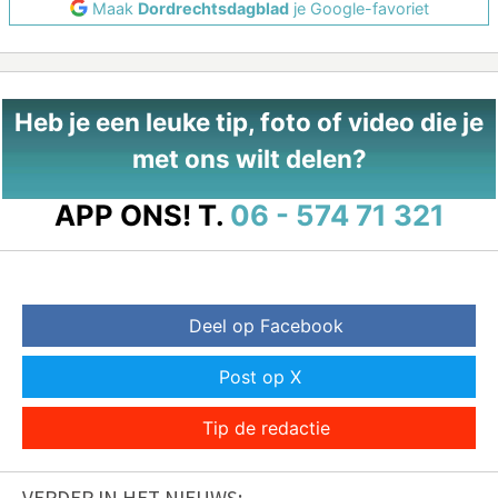
Maak
Dordrechtsdagblad
je Google-favoriet
Heb je een leuke tip, foto of video die je
met ons wilt delen?
APP ONS!
T.
06 - 574 71 321
Deel op Facebook
Post op X
Tip de redactie
VERDER IN HET NIEUWS: