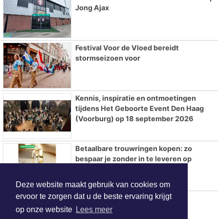
Jong Ajax
Festival Voor de Vloed bereidt
stormseizoen voor
Kennis, inspiratie en ontmoetingen
tijdens Het Geboorte Event Den Haag
(Voorburg) op 18 september 2026
Betaalbare trouwringen kopen: zo
bespaar je zonder in te leveren op
kwaliteit
Deze website maakt gebruik van cookies om
ervoor te zorgen dat u de beste ervaring krijgt
Hotels in Dordrecht
op onze website
Lees meer