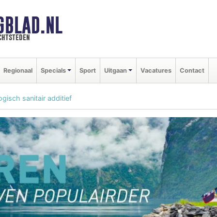
GBLAD.NL
chtsteden
Regionaal
Specials
Sport
Uitgaan
Vacatures
Contact
isch sanitair additief