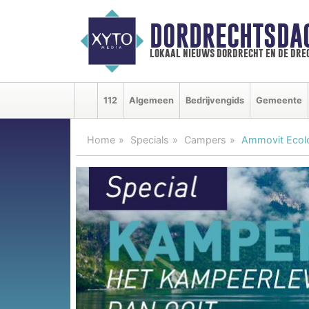
DORDRECHTSDA
lokaal nieuws dordrecht en de dre
112
Algemeen
Bedrijvengids
Gemeente
Home
Specials
Campers
Ammovit Ecolog