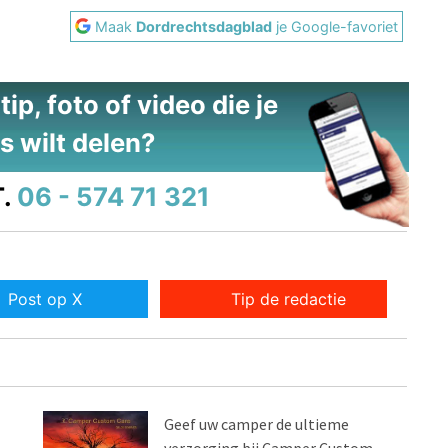
Maak
Dordrechtsdagblad
je Google-favoriet
ip, foto of video die je
s wilt delen?
.
06 - 574 71 321
Post op X
Tip de redactie
Geef uw camper de ultieme
verzorging bij Camper Custom