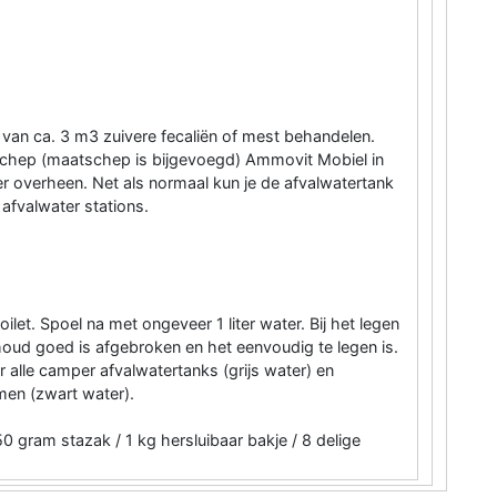
van ca. 3 m3 zuivere fecaliën of mest behandelen.
tschep (maatschep is bijgevoegd) Ammovit Mobiel in
er overheen. Net als normaal kun je de afvalwatertank
afvalwater stations.
et. Spoel na met ongeveer 1 liter water. Bij het legen
nhoud goed is afgebroken en het eenvoudig te legen is.
alle camper afvalwatertanks (grijs water) en
men (zwart water).
50 gram stazak / 1 kg hersluibaar bakje / 8 delige