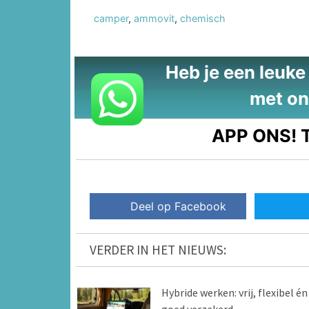
camper
,
ammovit
,
chemisch
Heb je een leuke t
met on
APP ONS!
T
Deel op Facebook
VERDER IN HET NIEUWS:
Hybride werken: vrij, flexibel én
goed verzekerd