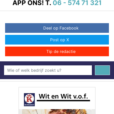
APP ONS!
T.
06 - 574 71 321
Deel op Facebook
Post op X
Tip de redactie