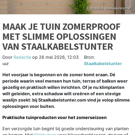
MAAK JE TUIN ZOMERPROOF
MET SLIMME OPLOSSINGEN
VAN STAALKABELSTUNTER
Door
Redactie
op
26 mei 2026, 12:03
Bron:
uur
Staalkabelstunter
Het voorjaar is begonnen en de zomer komt eraan. Dé
periode waarin veel mensen hun tuin, terras of balkon weer
gezellig en praktisch willen inrichten. Of je nu klimplanten
wilt geleiden, extra schaduw wilt creëren of een stevige
waslijn zoekt: bij Staalkabelstunter.com vind je volop slimme
oplossingen voor buiten.
Praktische tuinproducten voor het zomerseizoen
Een verzorgde tuin begint bij goede ondersteuning van planten
en bomen. Met
Klimhulpen
voor bijvoorbeeld rozen, druiven of