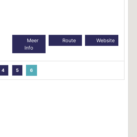
Meer
Route
Website
Info
4
5
6