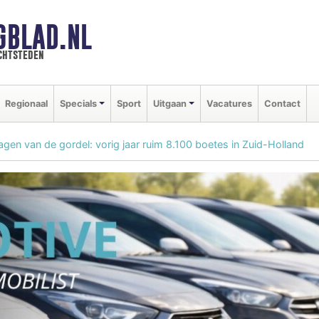
GBLAD.NL
chtsteden
Regionaal
Specials
Sport
Uitgaan
Vacatures
Contact
agen van de gordel: vorig jaar ruim 8.100 boetes in Zuid-Holland