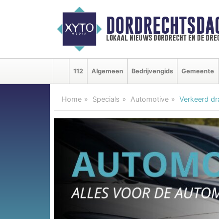
DORDRECHTSDA
lokaal nieuws dordrecht en de dre
112
Algemeen
Bedrijvengids
Gemeente
Home
Specials
Automotive
Verkeerd dr