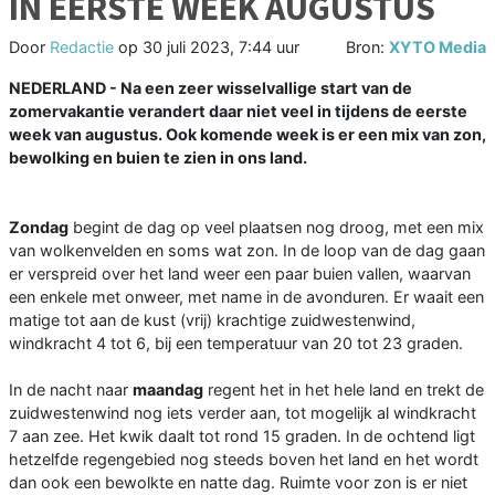
IN EERSTE WEEK AUGUSTUS
Door
Redactie
op
30 juli 2023, 7:44 uur
Bron:
XYTO Media
NEDERLAND - Na een zeer wisselvallige start van de
zomervakantie verandert daar niet veel in tijdens de eerste
week van augustus. Ook komende week is er een mix van zon,
bewolking en buien te zien in ons land.
Zondag
begint de dag op veel plaatsen nog droog, met een mix
van wolkenvelden en soms wat zon. In de loop van de dag gaan
er verspreid over het land weer een paar buien vallen, waarvan
een enkele met onweer, met name in de avonduren. Er waait een
matige tot aan de kust (vrij) krachtige zuidwestenwind,
windkracht 4 tot 6, bij een temperatuur van 20 tot 23 graden.
In de nacht naar
maandag
regent het in het hele land en trekt de
zuidwestenwind nog iets verder aan, tot mogelijk al windkracht
7 aan zee. Het kwik daalt tot rond 15 graden. In de ochtend ligt
hetzelfde regengebied nog steeds boven het land en het wordt
dan ook een bewolkte en natte dag. Ruimte voor zon is er niet