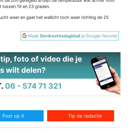
nt de zon geregeld al blijft de temperatuur wat achter voor
it tussen 19 en 23 graden.
cht weer en gaat het wellicht toch weer richting de 25
Maak
Dordrechtsdagblad
je Google-favoriet
ip, foto of video die je
s wilt delen?
.
06 - 574 71 321
Post op X
Tip de redactie