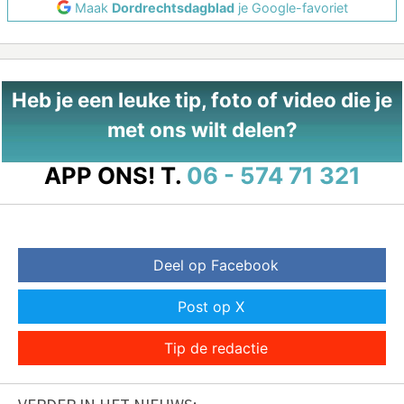
Maak
Dordrechtsdagblad
je Google-favoriet
Heb je een leuke tip, foto of video die je
met ons wilt delen?
APP ONS!
T.
06 - 574 71 321
Deel op Facebook
Post op X
Tip de redactie