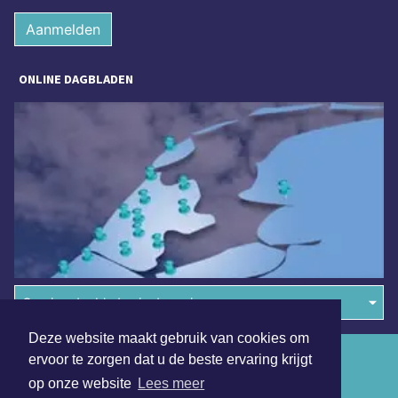
Aanmelden
ONLINE DAGBLADEN
Overige dagbladen in de regio
Deze website maakt gebruik van cookies om
Algemene voorwaarden
ervoor te zorgen dat u de beste ervaring krijgt
op onze website
Lees meer
Disclaimer