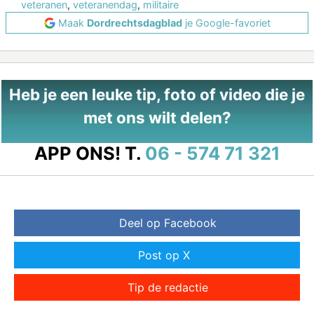
veteranen
,
veteranendag
,
militaire
Maak
Dordrechtsdagblad
je Google-favoriet
Heb je een leuke tip, foto of video die je
met ons wilt delen?
APP ONS!
T.
06 - 574 71 321
Deel op Facebook
Post op X
Tip de redactie