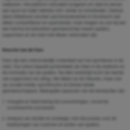
realiseren. Het platform stimuleert jongeren om deel te nemen
aan sport en helpt talenten zich verder te ontwikkelen. Dankzij
deze initiatieven worden sportevenementen in Dordrecht niet
alleen competitiever en spannender, maar dragen ze ook bij aan
een hechte en betrokken gemeenschap waarin spelers,
supporters en de stad met elkaar verbonden zijn.
Reactie van de fans
Fans zijn een onlosmakelijk onderdeel van het sportleven in de
stad. Hun steun bepaalt grotendeels de sfeer in de stadions en
de motivatie van de spelers. Na elke wedstrijd komt de reactie
van supporters tot uiting, niet alleen op de tribunes, maar ook
op sociale media, sportforums en binnen lokale
gemeenschappen. Belangrijke aspecten van de fanreacties zijn:
Vreugde en feestviering bij overwinningen, vooral bij
onverwachte successen.
Analyse van tactiek en strategie, met discussies over de
beslissingen van coaches en acties van spelers.