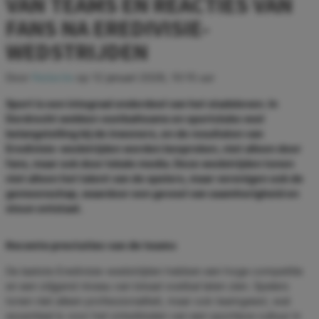
VAN TEAMS EN REACTIES VAN
FANS NA EREDIVISIE-
WEDSTRIJDEN
Door
Redactie
op
12 januari 2026, 10:15 uur
Sport is een integraal onderdeel van het stadsleven. In
Dordrecht wekken voetbalteams en sportclubs veel
belangstelling bij de inwoners, en de resultaten van
Eredivisie-wedstrijden worden besproken, niet alleen door
fans, maar ook door lokale media. Deze wedstrijden tonen
niet alleen het talent van de spelers, maar verenigen ook de
gemeenschap, waardoor een gevoel van saamhorigheid en
steun ontstaat.
Recente prestaties van de teams
De laatste Eredivisie-wedstrijden hebben een hoge competitie
en een stijgend niveau van lokaal voetbal laten zien. Spelers
tonen niet alleen professionaliteit, maar ook teamgeest, wat
essentieel is voor het ontwikkelen van een sportieve cultuur in