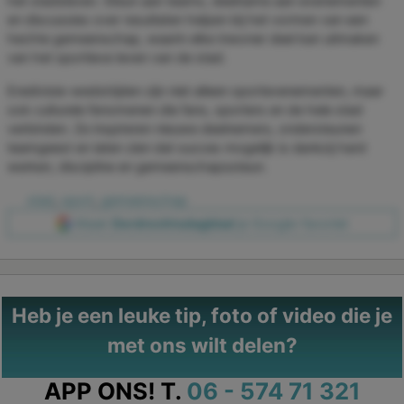
het stadsleven. Steun aan teams, deelname aan evenementen
en discussies over resultaten helpen bij het vormen van een
hechte gemeenschap, waarin elke inwoner deel kan uitmaken
van het sportieve leven van de stad.
Eredivisie-wedstrijden zijn niet alleen sportevenementen, maar
ook culturele fenomenen die fans, sporters en de hele stad
verbinden. Ze inspireren nieuwe deelnemers, ondersteunen
teamgeest en laten zien dat succes mogelijk is dankzij hard
werken, discipline en gemeenschapssteun.
stad
,
sport
,
gemeenschap
Maak
Dordrechtsdagblad
je Google-favoriet
Heb je een leuke tip, foto of video die je
met ons wilt delen?
APP ONS!
T.
06 - 574 71 321