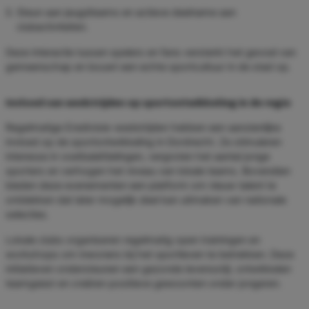
Steun aan jeugdteams en actieve deelname aan
clubactiviteiten.
Deze interactie tussen spelers en fans versterkt het gevoel van
gemeenschap en bouwt een echte sportcultuur in de stad op.
Invloed van wedstrijden op sportontwikkeling in de regio
Regelmatige Eredivisie-wedstrijden hebben een aanzienlijke
invloed op de sportontwikkeling in Dordrecht. Ze stimuleren
interesse in voetbalafdelingen, vergroten het aantal jonge
sporters en verhogen het niveau van lokale teams. Bovendien
bieden deze evenementen een platform om nieuw talent te
ontdekken dat later mogelijk deel kan uitmaken van nationale
selecties.
Lokale clubs organiseren regelmatig open trainingen en
workshops om inwoners bij het sportleven te betrekken. Deze
initiatieven ondersteunen een gezonde levensstijl, ontwikkelen
teamgeest en creëren positieve gewoonten onder jongeren.