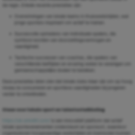
de regio. Enkele recente prestaties zijn:
Overwinningen van lokale teams in thuiswedstrijden, wat
jonge sporters inspireert om actief te trainen.
Succesvolle optredens van individuele spelers, die
symbool worden van doorzettingsvermogen en
vaardigheid.
Tactische successen van coaches, die spelers van
verschillende leeftijden en ervaring weten te verenigen om
gemeenschappelijke doelen te bereiken.
Deze prestaties laten zien dat lokale clubs klaar zijn om op hoog
niveau te concurreren en sportieve vaardigheden bij jongeren
verder te ontwikkelen.
Steun voor lokale sport en talentontwikkeling
https://uk.winnittt.com/
is een innovatief platform dat actief
lokale sportevenementen ondersteunt en sponsort, waardoor
organisatoren hoogwaardige wedstrijden en toernooien kunnen