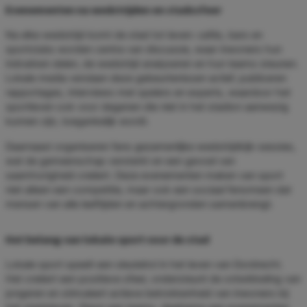
Evenementen na wedstrijden en stadssfeer
Na elke wedstrijd komt de stad tot leven: cafés, bars en
sportclubs worden centra van discussie, waar inwoners hun
indrukken delen, de wedstrijd analyseren en hun teams steunen.
Lokale media verslaan deze gebeurtenissen actief, publiceren
rapportages, interviews met spelers en experts, waardoor het
sportleven ook voor degenen die niet in het stadion aanwezig
kunnen zijn, toegankelijk wordt.
Daarnaast organiseren fans gezamenlijke wedstrijdkijk-sessies,
wat de gemeenschap versterkt en een gevoel van
saamhorigheid creëert. Deze evenementen maken van sport
niet alleen een competitie, maar ook een sociaal fenomeen dat
mensen van alle leeftijden en achtergronden samenbrengt.
Het belang van lokale sport voor de stad
Lokale sport speelt een sleutelrol in het leven van Dordrecht.
Het creëert een positieve sfeer, ondersteunt de ontwikkeling van
jongeren en stimuleert actieve betrokkenheid van inwoners bij