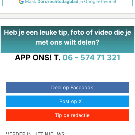
Maak
Dordrechtsdagblad
je Google-favoriet
Heb je een leuke tip, foto of video die je
met ons wilt delen?
APP ONS!
T.
06 - 574 71 321
Deel op Facebook
Post op X
Tip de redactie
VERDER IN HET NIEUWS: