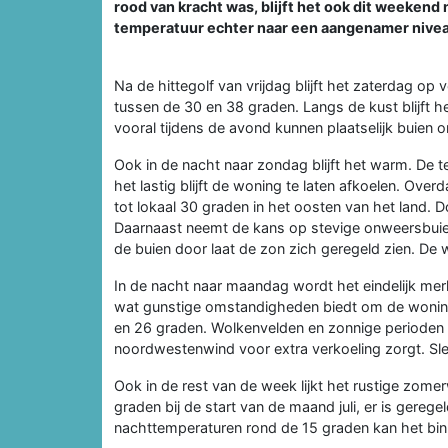
rood van kracht was, blijft het ook dit weeken
temperatuur echter naar een aangenamer nivea
Na de hittegolf van vrijdag blijft het zaterdag op
tussen de 30 en 38 graden. Langs de kust blijft h
vooral tijdens de avond kunnen plaatselijk buien
Ook in de nacht naar zondag blijft het warm. De 
het lastig blijft de woning te laten afkoelen. Ov
tot lokaal 30 graden in het oosten van het land.
Daarnaast neemt de kans op stevige onweersbuien t
de buien door laat de zon zich geregeld zien. De 
In de nacht naar maandag wordt het eindelijk mer
wat gunstige omstandigheden biedt om de woning
en 26 graden. Wolkenvelden en zonnige perioden wi
noordwestenwind voor extra verkoeling zorgt. Sl
Ook in de rest van de week lijkt het rustige zo
graden bij de start van de maand juli, er is gerege
nachttemperaturen rond de 15 graden kan het bi