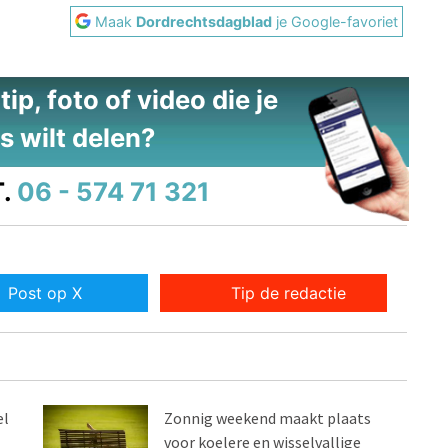
Maak
Dordrechtsdagblad
je Google-favoriet
ip, foto of video die je
s wilt delen?
.
06 - 574 71 321
Post op X
Tip de redactie
el
Zonnig weekend maakt plaats
voor koelere en wisselvallige