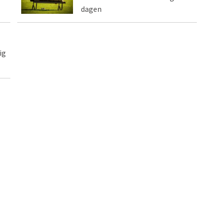
dagen
ig