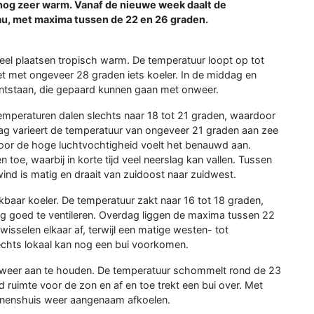
d nog zeer warm. Vanaf de nieuwe week daalt de
u, met maxima tussen de 22 en 26 graden.
 veel plaatsen tropisch warm. De temperatuur loopt op tot
et met ongeveer 28 graden iets koeler. In de middag en
 ontstaan, die gepaard kunnen gaan met onweer.
temperaturen dalen slechts naar 18 tot 21 graden, waardoor
erdag varieert de temperatuur van ongeveer 21 graden aan zee
 Door de hoge luchtvochtigheid voelt het benauwd aan.
oe, waarbij in korte tijd veel neerslag kan vallen. Tussen
wind is matig en draait van zuidoost naar zuidwest.
kbaar koeler. De temperatuur zakt naar 16 tot 18 graden,
 goed te ventileren. Overdag liggen de maxima tussen 22
sselen elkaar af, terwijl een matige westen- tot
echts lokaal kan nog een bui voorkomen.
merweer aan te houden. De temperatuur schommelt rond de 23
ld ruimte voor de zon en af en toe trekt een bui over. Met
nnenshuis weer aangenaam afkoelen.