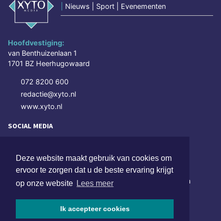
|
Nieuws | Sport | Evenementen
Hoofdvestiging:
van Benthuizenlaan 1
1701 BZ Heerhugowaard
072 8200 600
redactie@xyto.nl
www.xyto.nl
SOCIAL MEDIA
Deze website maakt gebruik van cookies om
NIEUWSBRIEF AANMELDEN
ervoor te zorgen dat u de beste ervaring krijgt
Schrijf je in voor onze nieuwsbrief en krijg wekelijks een
op onze website
Lees meer
samenvatting van alle gebeurtenissen uit jouw regio.
Ik accepteer cookies
Aanmelden