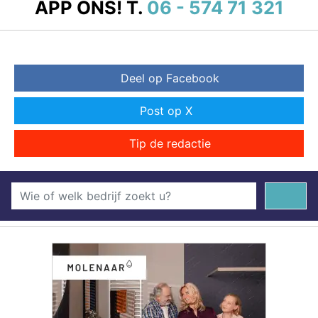
APP ONS!
T.
06 - 574 71 321
Deel op Facebook
Post op X
Tip de redactie