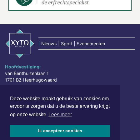
|
Nieuws | Sport | Evenementen
Hoofdvestiging:
van Benthuizenlaan 1
1701 BZ Heerhugowaard
072 8200 600
Deze website maakt gebruik van cookies om
redactie@xyto.nl
ervoor te zorgen dat u de beste ervaring krijgt
www.xyto.nl
op onze website
Lees meer
SOCIAL MEDIA
Ik accepteer cookies