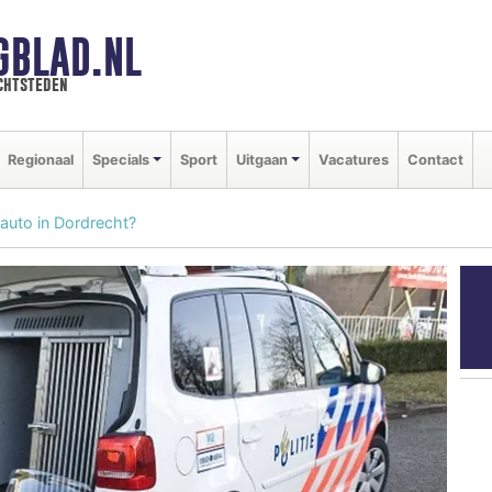
GBLAD.NL
chtsteden
Regionaal
Specials
Sport
Uitgaan
Vacatures
Contact
auto in Dordrecht?