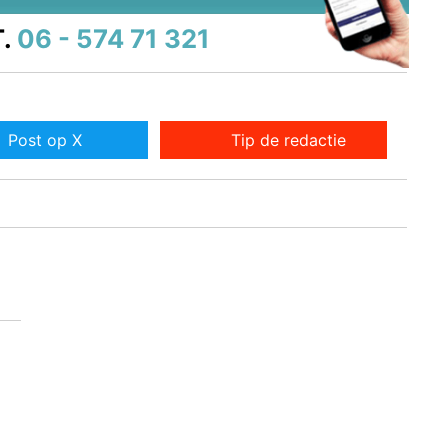
.
06 - 574 71 321
Post op X
Tip de redactie