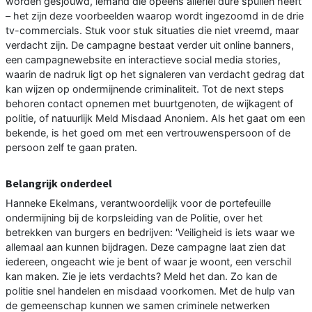
worden gesjouwd, iemand die opeens allerlei dure spullen heeft
– het zijn deze voorbeelden waarop wordt ingezoomd in de drie
tv-commercials. Stuk voor stuk situaties die niet vreemd, maar
verdacht zijn. De campagne bestaat verder uit online banners,
een campagnewebsite en interactieve social media stories,
waarin de nadruk ligt op het signaleren van verdacht gedrag dat
kan wijzen op ondermijnende criminaliteit. Tot de next steps
behoren contact opnemen met buurtgenoten, de wijkagent of
politie, of natuurlijk Meld Misdaad Anoniem. Als het gaat om een
bekende, is het goed om met een vertrouwenspersoon of de
persoon zelf te gaan praten.
Belangrijk onderdeel
Hanneke Ekelmans, verantwoordelijk voor de portefeuille
ondermijning bij de korpsleiding van de Politie, over het
betrekken van burgers en bedrijven: 'Veiligheid is iets waar we
allemaal aan kunnen bijdragen. Deze campagne laat zien dat
iedereen, ongeacht wie je bent of waar je woont, een verschil
kan maken. Zie je iets verdachts? Meld het dan. Zo kan de
politie snel handelen en misdaad voorkomen. Met de hulp van
de gemeenschap kunnen we samen criminele netwerken