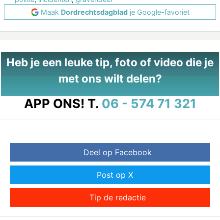
Maak
Dordrechtsdagblad
je Google-favoriet
Heb je een leuke tip, foto of video die je
met ons wilt delen?
APP ONS!
T.
06 - 574 71 321
Deel op Facebook
Post op X
Tip de redactie