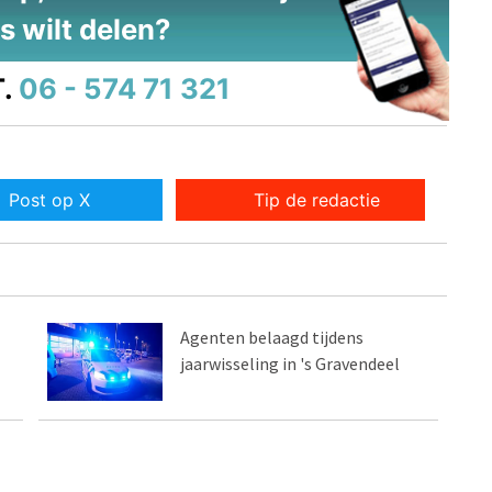
s wilt delen?
.
06 - 574 71 321
Post op X
Tip de redactie
Agenten belaagd tijdens
jaarwisseling in 's Gravendeel