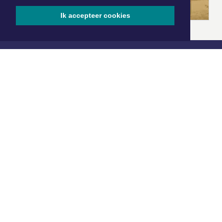
Ik accepteer cookies
|
Nieuws | Sport | Evenementen
Hoofdvestiging:
van Benthuizenlaan 1
1701 BZ Heerhugowaard
072 8200 600
redactie@xyto.nl
www.xyto.nl
SOCIAL MEDIA