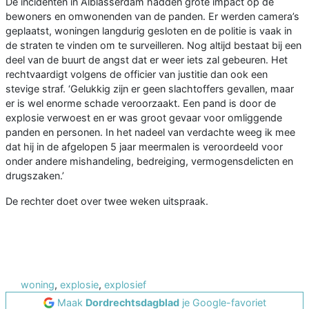
De incidenten in Alblasserdam hadden grote impact op de
bewoners en omwonenden van de panden. Er werden camera’s
geplaatst, woningen langdurig gesloten en de politie is vaak in
de straten te vinden om te surveilleren. Nog altijd bestaat bij een
deel van de buurt de angst dat er weer iets zal gebeuren. Het
rechtvaardigt volgens de officier van justitie dan ook een
stevige straf. ‘Gelukkig zijn er geen slachtoffers gevallen, maar
er is wel enorme schade veroorzaakt. Een pand is door de
explosie verwoest en er was groot gevaar voor omliggende
panden en personen. In het nadeel van verdachte weeg ik mee
dat hij in de afgelopen 5 jaar meermalen is veroordeeld voor
onder andere mishandeling, bedreiging, vermogensdelicten en
drugszaken.’
De rechter doet over twee weken uitspraak.
woning
,
explosie
,
explosief
Maak
Dordrechtsdagblad
je Google-favoriet