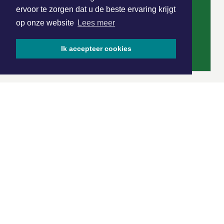
ervoor te zorgen dat u de beste ervaring krijgt
op onze website
Lees meer
Ik accepteer cookies
|
Nieuws | Sport | Evenementen
Hoofdvestiging:
van Benthuizenlaan 1
1701 BZ Heerhugowaard
072 8200 600
redactie@xyto.nl