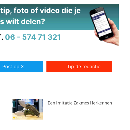
ip, foto of video die je
s wilt delen?
.
06 - 574 71 321
Post op X
Tip de redactie
Een Imitatie Zakmes Herkennen