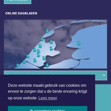
ONLINE DAGBLADEN
Overige dagbladen in de regio
Deze website maakt gebruik van cookies om
Algemene voorwaarden
ervoor te zorgen dat u de beste ervaring krijgt
op onze website
Lees meer
Disclaimer
Privacy Statement
Ik accepteer cookies