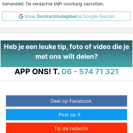
behandeld. De verdachte blijft voorlopig vastzitten.
Maak
Dordrechtsdagblad
je Google-favoriet
Heb je een leuke tip, foto of video die je
met ons wilt delen?
APP ONS!
T.
06 - 574 71 321
Deel op Facebook
Post op X
Tip de redactie