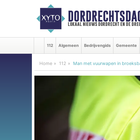
DORDRECHTSDA
lokaal nieuws dordrecht en de dre
112
Algemeen
Bedrijvengids
Gemeente
Home
112
Man met vuurwapen in broeks