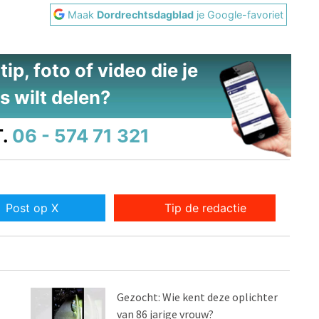
Maak
Dordrechtsdagblad
je Google-favoriet
ip, foto of video die je
s wilt delen?
.
06 - 574 71 321
Post op X
Tip de redactie
Gezocht: Wie kent deze oplichter
van 86 jarige vrouw?