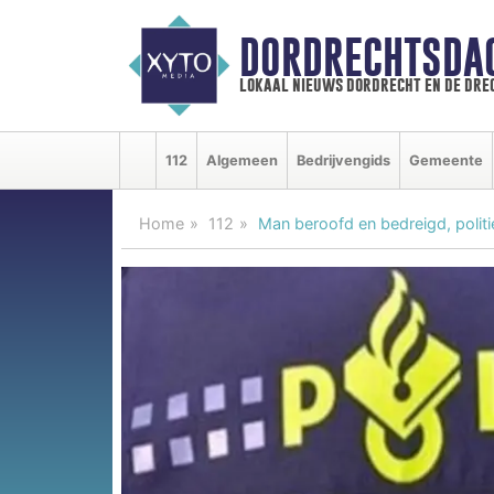
DORDRECHTSDA
lokaal nieuws dordrecht en de dre
112
Algemeen
Bedrijvengids
Gemeente
Home
112
Man beroofd en bedreigd, polit