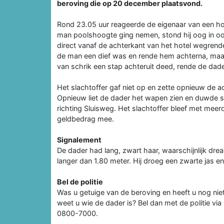
beroving die op 20 december plaatsvond.
Rond 23.05 uur reageerde de eigenaar van een ho
man poolshoogte ging nemen, stond hij oog in oo
direct vanaf de achterkant van het hotel wegrend
de man een dief was en rende hem achterna, maar
van schrik een stap achteruit deed, rende de da
Het slachtoffer gaf niet op en zette opnieuw de 
Opnieuw liet de dader het wapen zien en duwde s
richting Sluisweg. Het slachtoffer bleef met me
geldbedrag mee.
Signalement
De dader had lang, zwart haar, waarschijnlijk drea
langer dan 1.80 meter. Hij droeg een zwarte jas en
Bel de politie
Was u getuige van de beroving en heeft u nog niet
weet u wie de dader is? Bel dan met de politie v
0800-7000.