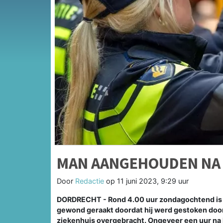
MAN AANGEHOUDEN NA 
Door
Redactie
op
11 juni 2023, 9:29 uur
DORDRECHT - Rond 4.00 uur zondagochtend is 
gewond geraakt doordat hij werd gestoken doo
ziekenhuis overgebracht. Ongeveer een uur na 