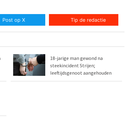
Post op X
Tip de redactie
n
18-jarige man gewond na
steekincident Strijen;
leeftijdsgenoot aangehouden