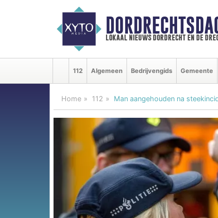
DORDRECHTSDA
lokaal nieuws dordrecht en de dre
112
Algemeen
Bedrijvengids
Gemeente
Home
112
Man aangehouden na steekinci