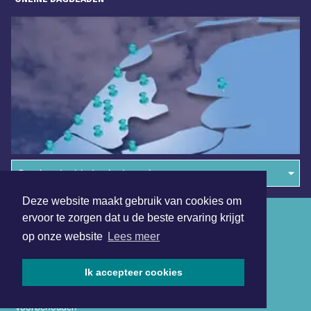
Overige dagbladen in de regio
Deze website maakt gebruik van cookies om
Algemene voorwaarden
ervoor te zorgen dat u de beste ervaring krijgt
op onze website
Lees meer
Disclaimer
Privacy Statement
Ik accepteer cookies
Copyright (c) 2026 | Dordrechtsdagblad.nl - Alle rechten
voorbehouden