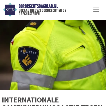
DORDRECHTSDAGBLAD.NL
lokaal nieuws dordrecht en de
drechtsteden
INTERNATIONALE