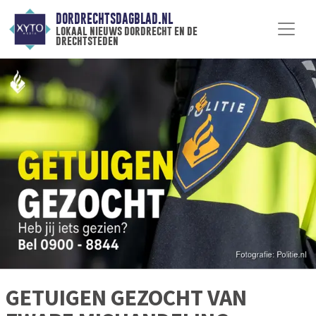
DORDRECHTSDAGBLAD.NL
lokaal nieuws dordrecht en de
drechtsteden
GETUIGEN GEZOCHT VAN