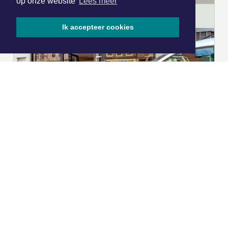
op onze website
Lees meer
Ik accepteer cookies
|
Nieuws | Sport | Evenementen
Hoofdvestiging:
van Benthuizenlaan 1
1701 BZ Heerhugowaard
072 8200 600