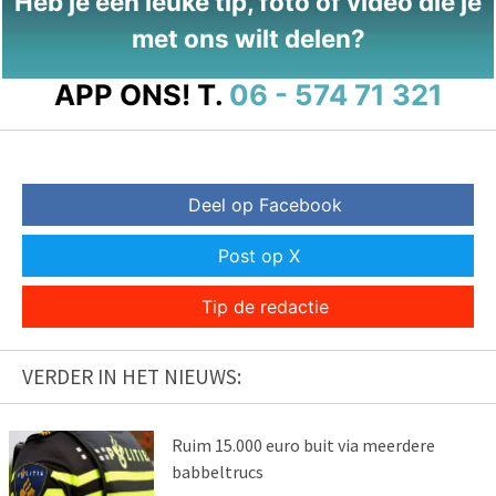
Heb je een leuke tip, foto of video die je
met ons wilt delen?
APP ONS!
T.
06 - 574 71 321
Deel op Facebook
Post op X
Tip de redactie
VERDER IN HET NIEUWS:
Ruim 15.000 euro buit via meerdere
babbeltrucs