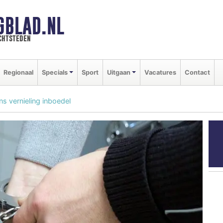
GBLAD.NL
chtsteden
Regionaal
Specials
Sport
Uitgaan
Vacatures
Contact
 vernieling inboedel