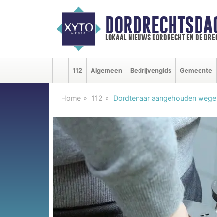
DORDRECHTSDA
lokaal nieuws dordrecht en de dre
112
Algemeen
Bedrijvengids
Gemeente
Home
112
Dordtenaar aangehouden wegens