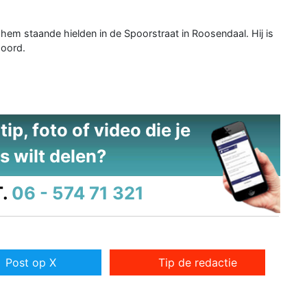
em staande hielden in de Spoorstraat in Roosendaal. Hij is
hoord.
ip, foto of video die je
s wilt delen?
.
06 - 574 71 321
Post op X
Tip de redactie