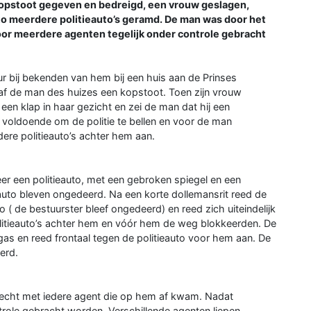
opstoot gegeven en bedreigd, een vrouw geslagen,
o meerdere politieauto’s geramd. De man was door het
oor meerdere agenten tegelijk onder controle gebracht
r bij bekenden van hem bij een huis aan de Prinses
 gaf de man des huizes een kopstoot. Toen zijn vrouw
en klap in haar gezicht en zei de man dat hij een
voldoende om de politie te bellen en voor de man
dere politieauto’s achter hem aan.
er een politieauto, met een gebroken spiegel en een
 auto bleven ongedeerd. Na een korte dollemansrit reed de
( de bestuurster bleef ongedeerd) en reed zich uiteindelijk
litieauto’s achter hem en vóór hem de weg blokkeerden. De
 gas en reed frontaal tegen de politieauto voor hem aan. De
erd.
evecht met iedere agent die op hem af kwam. Nadat
ole gebracht worden. Verschillende agenten liepen