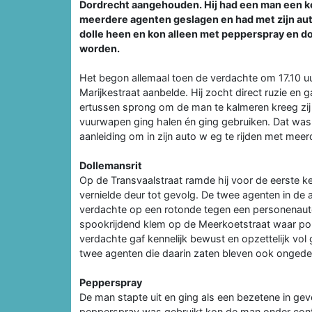
Dordrecht aangehouden. Hij had een man een k
meerdere agenten geslagen en had met zijn aut
dolle heen en kon alleen met pepperspray en d
worden.
Het begon allemaal toen de verdachte om 17.10 uu
Marijkestraat aanbelde. Hij zocht direct ruzie en
ertussen sprong om de man te kalmeren kreeg zij e
vuurwapen ging halen én ging gebruiken. Dat was 
aanleiding om in zijn auto w eg te rijden met meer
Dollemansrit
Op de Transvaalstraat ramde hij voor de eerste ke
vernielde deur tot gevolg. De twee agenten in de
verdachte op een rotonde tegen een personenauto 
spookrijdend klem op de Meerkoetstraat waar po
verdachte gaf kennelijk bewust en opzettelijk vol
twee agenten die daarin zaten bleven ook ongede
Pepperspray
De man stapte uit en ging als een bezetene in g
pepperspray was gebruikt kon de man onder contr