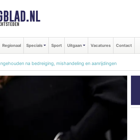
GBLAD.NL
chtsteden
Regionaal
Specials
Sport
Uitgaan
Vacatures
Contact
ngehouden na bedreiging, mishandeling en aanrijdingen