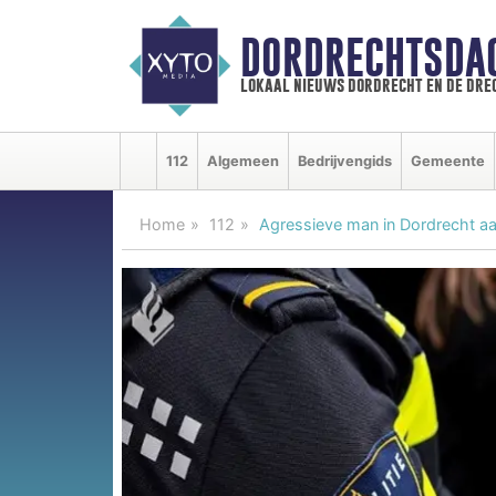
DORDRECHTSDA
lokaal nieuws dordrecht en de dre
112
Algemeen
Bedrijvengids
Gemeente
Home
112
Agressieve man in Dordrecht aa