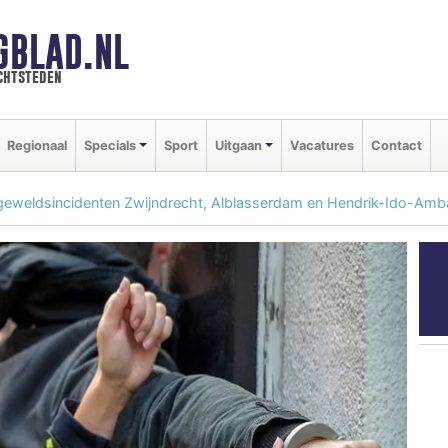
GBLAD.NL
chtsteden
Regionaal
Specials
Sport
Uitgaan
Vacatures
Contact
geweldsincidenten Zwijndrecht, Alblasserdam en Hendrik-Ido-Amb