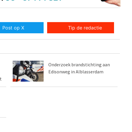
Post op X
Tip de redactie
Onderzoek brandstichting aan
Edisonweg in Alblasserdam
t